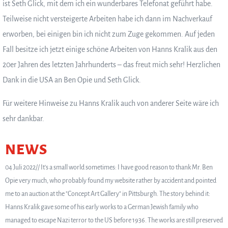
ist Seth Glick, mit dem ich ein wunderbares Telefonat geführt habe.
Teilweise nicht versteigerte Arbeiten habe ich dann im Nachverkauf
erworben, bei einigen bin ich nicht zum Zuge gekommen. Auf jeden
Fall besitze ich jetzt einige schöne Arbeiten von Hanns Kralik aus den
20er Jahren des letzten Jahrhunderts – das freut mich sehr! Herzlichen
Dank in die USA an Ben Opie und Seth Glick.
Für weitere Hinweise zu Hanns Kralik auch von anderer Seite wäre ich
sehr dankbar.
NEWS
04 Juli 2022// It's a small world sometimes: I have good reason to thank Mr. Ben
Opie very much, who probably found my website rather by accident and pointed
me to an auction at the "Concept Art Gallery" in Pittsburgh. The story behind it:
Hanns Kralik gave some of his early works to a German Jewish family who
managed to escape Nazi terror to the US before 1936. The works are still preserved